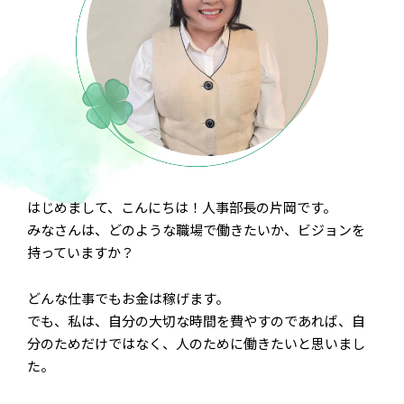
固定残業代（12時間分:15,900円）を含む
・高卒（新卒の場合）
月給 200,000円
給与の備考
昇給あり（5,000円〜20,000円）
賞与あり（新卒のみ）
応募条件
未経験可、ブランク可、年齢不問、新卒
可、学歴不問、即日勤務OK
はじめまして、こんにちは！人事部長の片岡です。
未経験者の方でも最初は研修期間があるの
で、安心して仕事を始められます！
みなさんは、どのような職場で働きたいか、ビジョンを
持っていますか？
どんな仕事でもお金は稼げます。
でも、私は、自分の大切な時間を費やすのであれば、自
分のためだけではなく、人のために働きたいと思いまし
た。