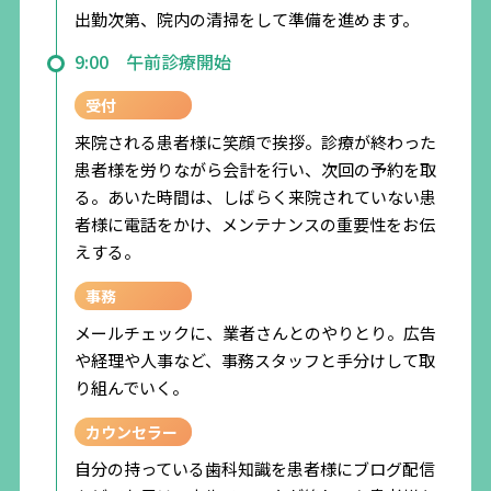
出勤次第、院内の清掃をして準備を進めます。
予防接種補助あり
レジャー・旅行費補助あり
9:00 午前診療開始
自己学習のための書籍購入補助あり
受付
美容・健康増進費用補助あり
来院される患者様に笑顔で挨拶。診療が終わった
スポーツジム利用補助あり
患者様を労りながら会計を行い、次回の予約を取
定年制あり（60歳）
る。あいた時間は、しばらく来院されていない患
再雇用制度あり（65歳まで）
者様に電話をかけ、メンテナンスの重要性をお伝
えする。
事務
メールチェックに、業者さんとのやりとり。広告
や経理や人事など、事務スタッフと手分けして取
り組んでいく。
カウンセラー
自分の持っている歯科知識を患者様にブログ配信