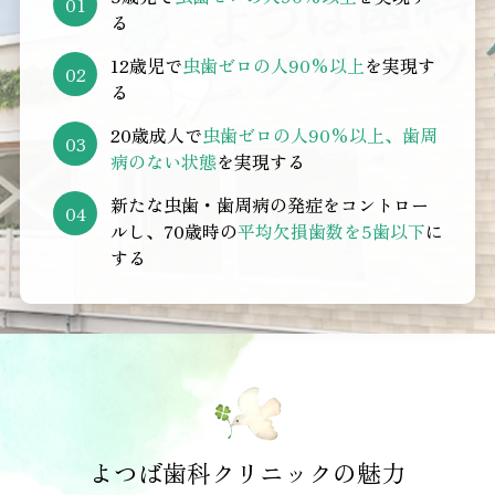
る
12歳児で
虫歯ゼロの人90%以上
を実現す
る
20歳成人で
虫歯ゼロの人90%以上、歯周
病のない状態
を実現する
新たな虫歯・歯周病の発症をコントロー
ルし、
70歳時の
平均欠損歯数を5歯以下
に
する
よつば歯科クリニックの魅力