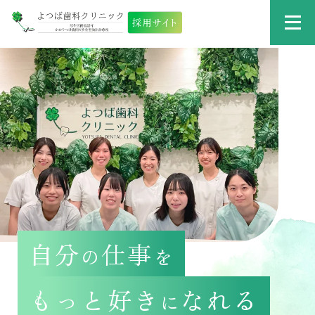
自分
仕事
の
を
もっと好き
なれる
に