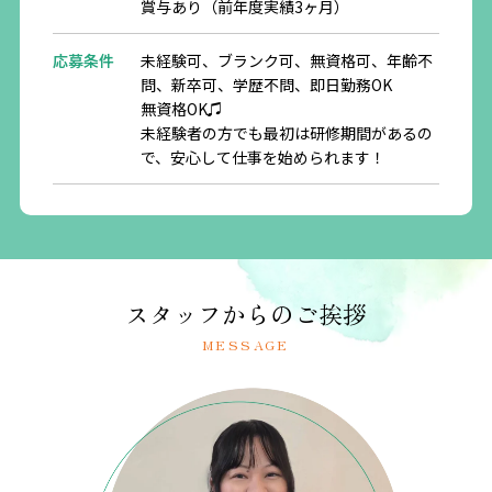
賞与あり（前年度実績3ヶ月）
応募条件
未経験可、ブランク可、無資格可、年齢不
問、新卒可、学歴不問、即日勤務OK
無資格OK♫
未経験者の方でも最初は研修期間があるの
で、安心して仕事を始められます！
給与
月給 230,000円 〜 350,000円
固定残業代（30時間分:40,900円〜62,200
円）を含む
・大卒（新卒の場合）
月給 220,000円〜
スタッフからのご挨拶
固定残業代（27時間分:35,800円）を含む
・高卒（新卒の場合）
MESSAGE
月給 200,000円〜
試用期間
月給 200,000円
（6ヶ月）
固定残業代（12時間分:15,900円）を含む
・大卒（新卒の場合）
月給 200,000円