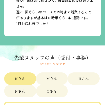
締め作業は交代制なので、毎日残る必要はありま
せん。
週に1回ぐらいのペースで19時まで残業すること
がありますが基本は18時半くらいに退勤です。
1日お疲れ様でした！
8:40 出勤
朝掃除と当日の治療準備
9:00-13:00 午前診療
主に治療の準備、片付けやアシスタント業務で
先輩スタッフの声（受付・事務）
す。
治療の合間に翌日の準備や使用した機材の洗浄滅
STAFF VOICE
菌を行っています。
Kさん
13:00 昼休憩
Mさん
Hさん
14:00-18:00 午後診療
Nさん
Oさん
主に治療の準備、片付けやアシスタント業務で
す。