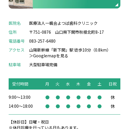
医院名
医療法人一颯会よつば歯科クリニック
住所
〒751-0876 山口県下関市秋根北町8-17
電話番号
083-257-6480
アクセス
山陽新幹線「新下関」駅 徒歩10分（0.8km）
＞Googlemapを見る
駐車場
大型駐車場完備
受付時間
月
火
水
木
金
土
日祝
9:00～13:00
●
●
●
●
●
●
休
14:00～18:00
●
●
●
●
●
●
休
【休診日】日曜・祝日
※休日診療を行っている日もあります。