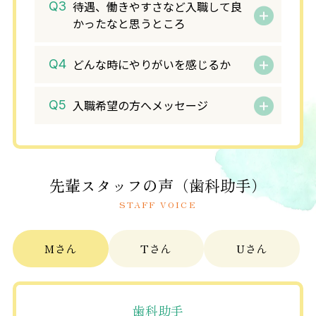
待遇、働きやすさなど入職して良
かったなと思うところ
どんな時にやりがいを感じるか
入職希望の方へメッセージ
受付・事務
受付・事務
受付・事務
受付・事務
Mさん
Hさん
Nさん
Oさん
先輩スタッフの声（歯科助手）
STAFF VOICE
Mさん
Tさん
Uさん
歯科助手