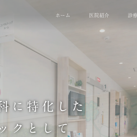
ホーム
医院紹介
診
医院紹介
診療案内
院長紹介
一般歯
医院コンセプト
根管治療
クリニックの特徴
インプ
設備機器
メンテナンス
症例のご紹介
審美治
矯正歯科
小児歯
ホワイトニング
ICON
科に特化した
親知らずの抜歯
歯がボ
ックとして