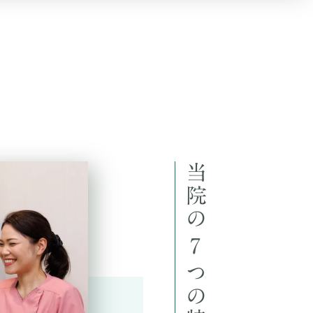
当院の
7
つの特徴