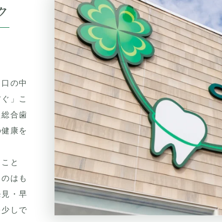
ク
、口の中
防ぐ」こ
た総合歯
の健康を
うこと
るのはも
発見・早
を少しで