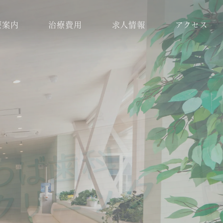
療案内
治療費用
求人情報
アクセス
科
スタッフ紹介
歯周病治療
ラント治療
医院環境
入れ歯
療
ブログ
保険適用の白い歯
科
小児矯正
メラニン除去
ロボロ
どの診療科を受けれ
ばいいかわからない
方へ