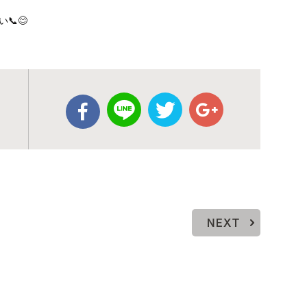
📞😊
NEXT