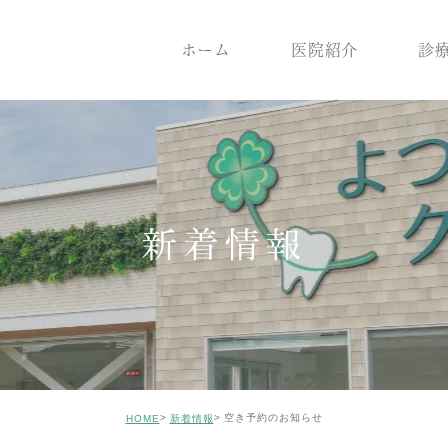
ホーム
医院紹介
診
医院紹介
診療案内
院長紹介
一般歯
医院コンセプト
根管治療
クリニックの特徴
インプ
設備機器
メンテナンス
症例のご紹介
審美治
新着情報
矯正歯科
小児歯
ホワイトニング
ICON
親知らずの抜歯
歯がボ
空き予約のお知らせ
HOME
新着情報