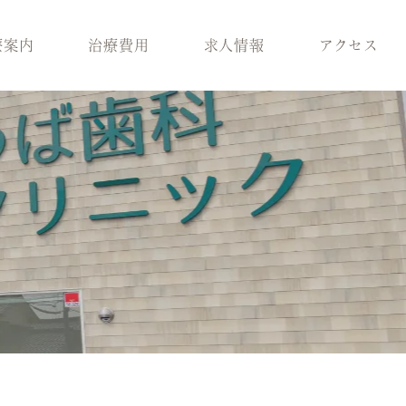
療案内
治療費用
求人情報
アクセス
科
スタッフ紹介
歯周病治療
ラント治療
医院環境
入れ歯
療
ブログ
保険適用の白い歯
科
小児矯正
メラニン除去
ロボロ
どの診療科を受けれ
ばいいかわからない
方へ