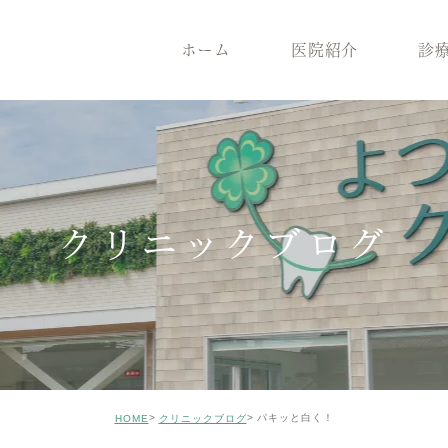
ホーム
医院紹介
診
医院紹介
診療案内
院長紹介
一般歯
医院コンセプト
根管治療
クリニックの特徴
インプ
設備機器
メンテナンス
症例のご紹介
審美治
クリニックブログ
矯正歯科
小児歯
ホワイトニング
ICON
親知らずの抜歯
歯がボ
パキッと白く！
HOME
クリニックブログ