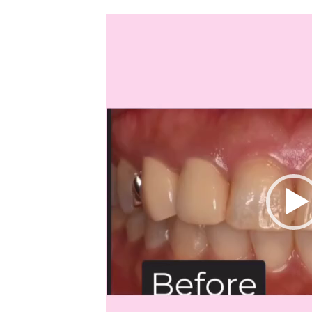
動
画
プ
レ
ー
ヤ
ー