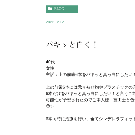
BLOG
2022.12.12
パキッと白く！
40代
女性
主訴：上の前歯6本をパキッと真っ白にしたい
上の前歯6本には元々被せ物やプラスチックの
6本だけをパキッと真っ白にしたい！と言うご
可能性が予想されたのでご本人様、技工士と色
😊✨
6本同時に治療を行い、全てシンデレラフィッ