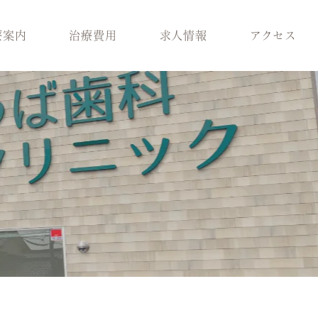
療案内
治療費用
求人情報
アクセス
科
スタッフ紹介
歯周病治療
ラント治療
医院環境
入れ歯
療
ブログ
保険適用の白い歯
科
小児矯正
メラニン除去
ロボロ
どの診療科を受けれ
ばいいかわからない
方へ