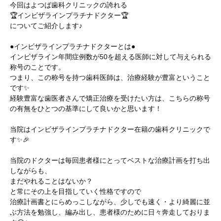
今回はよつば歯科クリニックの誇れる
🏆インビザラインプラチナドクター🏆
についてご紹介します♪
●インビザラインプラチナドクターとは●
インビザライン年間症例数が50を超える医師に対して与えられる
称号のことです。
つまり、この称号を持つ歯科医師は、治療経験が豊富ということ
です✨
経験豊富な歯医者さんで矯正治療を受けたい方は、こちらの称号
の有無をひとつの基準にして良いかと思います！
当院はインビザラインプラチナドクター在籍の歯科クリニックで
す✨🎉
当院のドクターは毎回患者様にとってベストな治療計画を打ち出
しながらも、
まだやれることはないか？
と常にその上を目指していく性格ですので
治療計画書とにらめっこしながら、少しでも速く・より綺麗に並
ぶ方法を勉強し、編み出し、患者様のために日々奔走しておりま