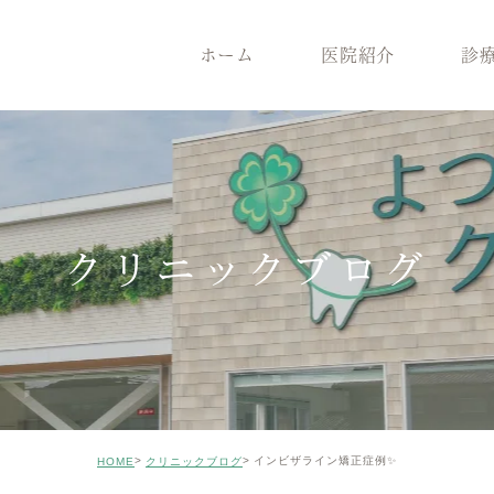
ホーム
医院紹介
診
医院紹介
診療案内
院長紹介
一般歯
医院コンセプト
根管治療
クリニックの特徴
インプ
設備機器
メンテナンス
症例のご紹介
審美治
クリニックブログ
矯正歯科
小児歯
ホワイトニング
ICON
親知らずの抜歯
歯がボ
インビザライン矯正症例✨
HOME
クリニックブログ