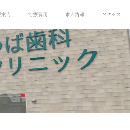
療案内
治療費用
求人情報
アクセス
科
スタッフ紹介
歯周病治療
ラント治療
医院環境
入れ歯
療
ブログ
保険適用の白い歯
科
小児矯正
メラニン除去
ロボロ
どの診療科を受けれ
ばいいかわからない
方へ