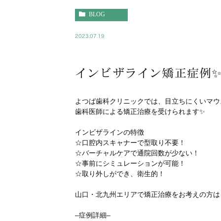
BLOG
2023.07.19
インビザライン矯正症例
よつば歯科クリニックでは、目立ちにくいマウ
歯科医師による矯正治療を受けられます✨
インビザラインの特徴
☆口腔内スキャナーで型取り不要！
☆バーチャルケアで通院回数が少ない！
☆事前にシミュレーションが可能！
☆取り外しができ、衛生的！
山口・北九州エリアで矯正治療をお考えの方は
–症例詳細–