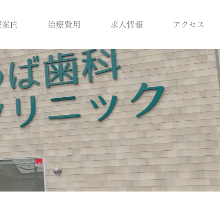
療案内
治療費用
求人情報
アクセス
科
スタッフ紹介
歯周病治療
ラント治療
医院環境
入れ歯
療
ブログ
保険適用の白い歯
科
小児矯正
メラニン除去
ロボロ
どの診療科を受けれ
ばいいかわからない
方へ