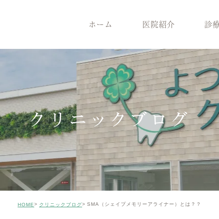
ホーム
医院紹介
診
医院紹介
診療案内
院長紹介
一般歯
医院コンセプト
根管治療
クリニックの特徴
インプ
設備機器
メンテナンス
症例のご紹介
審美治
クリニックブログ
矯正歯科
小児歯
ホワイトニング
ICON
親知らずの抜歯
歯がボ
SMA（シェイプメモリーアライナー）とは？？
HOME
クリニックブログ