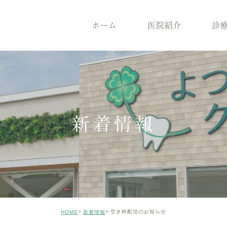
ホーム
医院紹介
診
医院紹介
診療案内
院長紹介
一般歯
医院コンセプト
根管治療
クリニックの特徴
インプ
設備機器
メンテナンス
症例のご紹介
審美治
新着情報
矯正歯科
小児歯
ホワイトニング
ICON
親知らずの抜歯
歯がボ
空き枠配信のお知らせ
HOME
新着情報