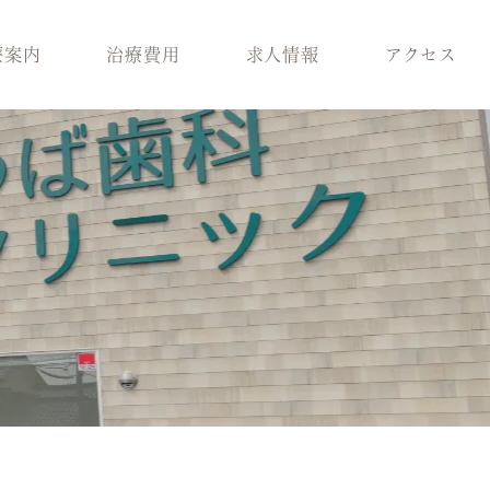
療案内
治療費用
求人情報
アクセス
科
スタッフ紹介
歯周病治療
ラント治療
医院環境
入れ歯
療
ブログ
保険適用の白い歯
科
小児矯正
メラニン除去
ロボロ
どの診療科を受けれ
ばいいかわからない
方へ