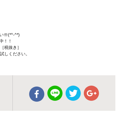
*^-^*)
中！！
円［税抜き］
お試しください。