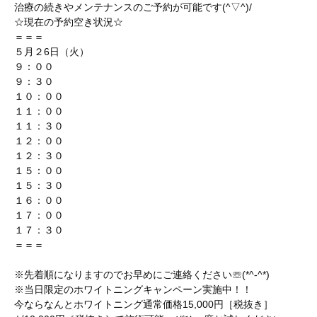
治療の続きやメンテナンスのご予約が可能です(^▽^)/
☆現在の予約空き状況☆
＝＝＝
５月２6日（火）
９：００
９：３０
１０：００
１１：００
１１：３０
１２：００
１２：３０
１５：００
１５：３０
１６：００
１７：００
１７：３０
＝＝＝
※先着順になりますのでお早めにご連絡ください☏(*^-^*)
※当日限定のホワイトニングキャンペーン実施中！！
今ならなんとホワイトニング通常価格15,000円［税抜き］