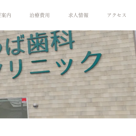
療案内
治療費用
求人情報
アクセス
科
スタッフ紹介
歯周病治療
ラント治療
医院環境
入れ歯
療
ブログ
保険適用の白い歯
科
小児矯正
メラニン除去
ロボロ
どの診療科を受けれ
ばいいかわからない
方へ