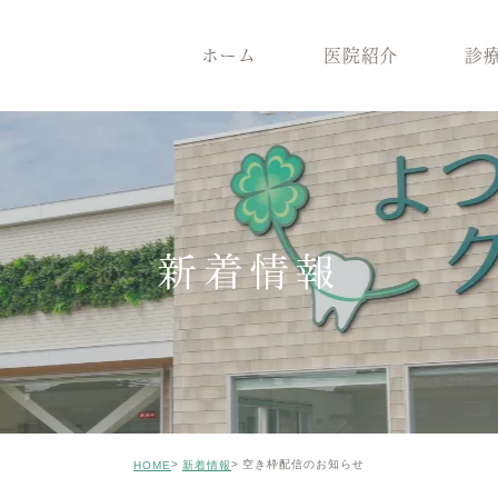
ホーム
医院紹介
診
医院紹介
診療案内
院長紹介
一般歯
医院コンセプト
根管治療
クリニックの特徴
インプ
設備機器
メンテナンス
症例のご紹介
審美治
新着情報
矯正歯科
小児歯
ホワイトニング
ICON
親知らずの抜歯
歯がボ
空き枠配信のお知らせ
HOME
新着情報