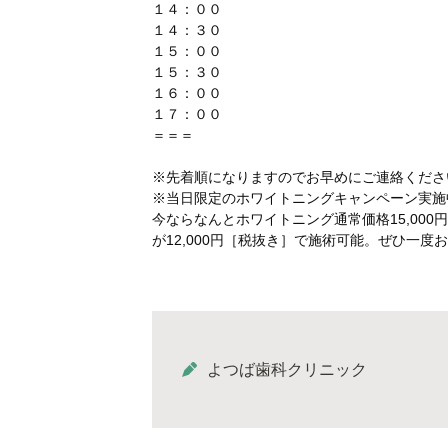
１４：００
１４：３０
１５：００
１５：３０
１６：００
１７：００
＝＝＝
※先着順になりますのでお早めにご連絡ください☏(
※当日限定のホワイトニングキャンペーン実施
今ならなんとホワイトニング通常価格15,000
が12,000円［税抜き］で施術可能。ぜひ一度
よつば歯科クリニック