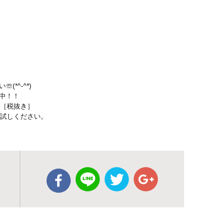
*^-^*)
中！！
円［税抜き］
お試しください。