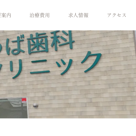
療案内
治療費用
求人情報
アクセス
科
スタッフ紹介
歯周病治療
ラント治療
医院環境
入れ歯
療
ブログ
保険適用の白い歯
科
小児矯正
メラニン除去
ロボロ
どの診療科を受けれ
ばいいかわからない
方へ