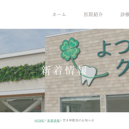
ホーム
医院紹介
診
医院紹介
診療案内
院長紹介
一般歯
医院コンセプト
根管治療
クリニックの特徴
インプ
設備機器
メンテナンス
症例のご紹介
審美治
新着情報
矯正歯科
小児歯
ホワイトニング
ICON
親知らずの抜歯
歯がボ
空き枠配信のお知らせ
HOME
新着情報