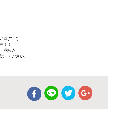
*^-^*)
中！！
円［税抜き］
お試しください。