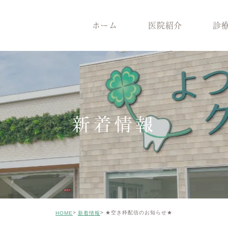
ホーム
医院紹介
診
医院紹介
診療案内
院長紹介
一般歯
医院コンセプト
根管治療
クリニックの特徴
インプ
設備機器
メンテナンス
症例のご紹介
審美治
新着情報
矯正歯科
小児歯
ホワイトニング
ICON
親知らずの抜歯
歯がボ
★空き枠配信のお知らせ★
HOME
新着情報