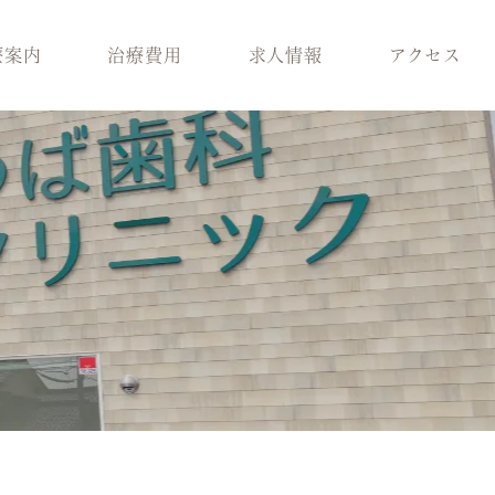
療案内
治療費用
求人情報
アクセス
科
スタッフ紹介
歯周病治療
ラント治療
医院環境
入れ歯
療
ブログ
保険適用の白い歯
科
小児矯正
メラニン除去
ロボロ
どの診療科を受けれ
ばいいかわからない
方へ