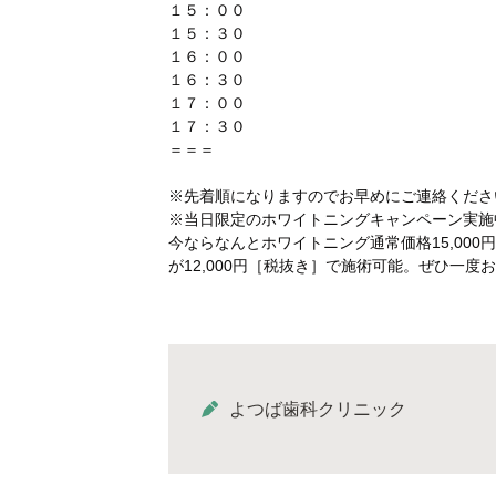
１５：００
１５：３０
１６：００
１６：３０
１７：００
１７：３０
＝＝＝
※先着順になりますのでお早めにご連絡ください☏(
※当日限定のホワイトニングキャンペーン実施
今ならなんとホワイトニング通常価格15,000
が12,000円［税抜き］で施術可能。ぜひ一度
よつば歯科クリニック