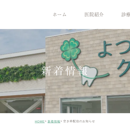
ホーム
医院紹介
診
医院紹介
診療案内
院長紹介
一般歯
医院コンセプト
根管治療
クリニックの特徴
インプ
設備機器
メンテナンス
症例のご紹介
審美治
新着情報
矯正歯科
小児歯
ホワイトニング
ICON
親知らずの抜歯
歯がボ
空き枠配信のお知らせ
HOME
新着情報