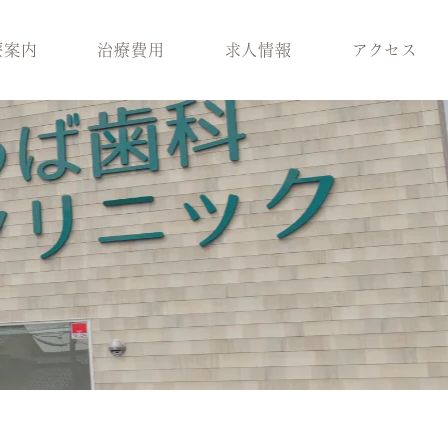
療案内
治療費用
求人情報
アクセス
科
スタッフ紹介
歯周病治療
ラント治療
医院環境
入れ歯
療
ブログ
保険適用の白い歯
科
小児矯正
メラニン除去
ロボロ
どの診療科を受けれ
ばいいかわからない
方へ