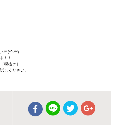
*^-^*)
中！！
円［税抜き］
お試しください。