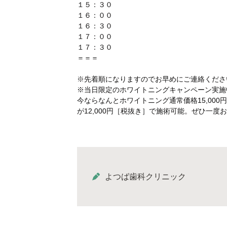
１５：３０
１６：００
１６：３０
１７：００
１７：３０
＝＝＝
※先着順になりますのでお早めにご連絡ください☏(
※当日限定のホワイトニングキャンペーン実施
今ならなんとホワイトニング通常価格15,000
が12,000円［税抜き］で施術可能。ぜひ一度
よつば歯科クリニック