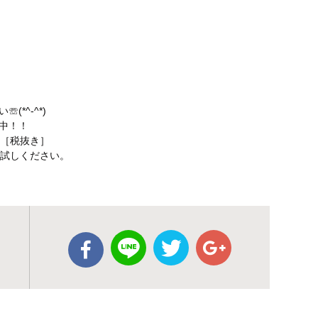
*^-^*)
中！！
円［税抜き］
お試しください。