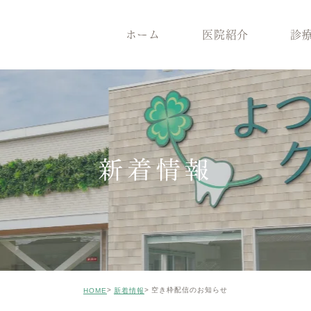
ホーム
医院紹介
診
医院紹介
診療案内
院長紹介
一般歯
医院コンセプト
根管治療
クリニックの特徴
インプ
設備機器
メンテナンス
症例のご紹介
審美治
新着情報
矯正歯科
小児歯
ホワイトニング
ICON
親知らずの抜歯
歯がボ
空き枠配信のお知らせ
HOME
新着情報