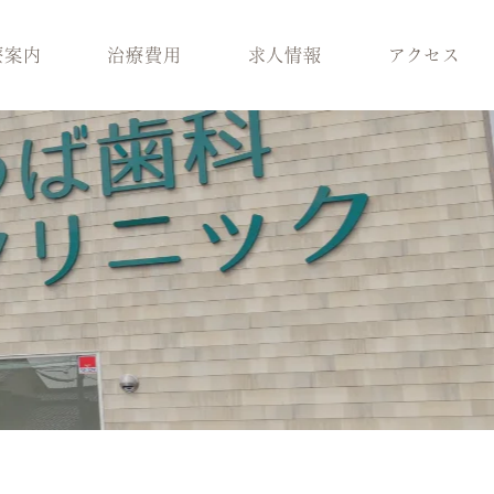
療案内
治療費用
求人情報
アクセス
科
スタッフ紹介
歯周病治療
ラント治療
医院環境
入れ歯
療
ブログ
保険適用の白い歯
科
小児矯正
メラニン除去
ロボロ
どの診療科を受けれ
ばいいかわからない
方へ