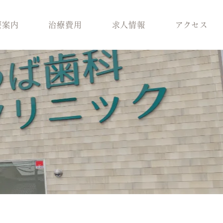
療案内
治療費用
求人情報
アクセス
科
スタッフ紹介
歯周病治療
ラント治療
医院環境
入れ歯
療
ブログ
保険適用の白い歯
科
小児矯正
メラニン除去
ロボロ
どの診療科を受けれ
ばいいかわからない
方へ