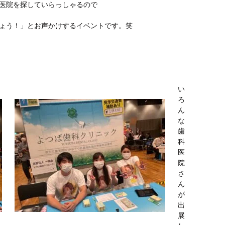
医院を探していらっしゃるので
ょう！」とお声かけするイベントです。笑
い
ろ
ん
な
歯
科
医
院
さ
ん
が
出
展