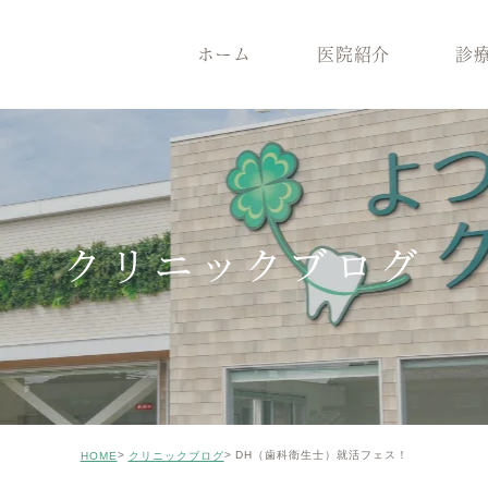
ホーム
医院紹介
診
医院紹介
診療案内
院長紹介
一般歯
医院コンセプト
根管治療
クリニックの特徴
インプ
設備機器
メンテナンス
症例のご紹介
審美治
クリニックブログ
矯正歯科
小児歯
ホワイトニング
ICON
親知らずの抜歯
歯がボ
DH（歯科衛生士）就活フェス！
HOME
クリニックブログ