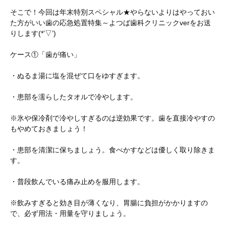
そこで！今回は年末特別スペシャル★やらないよりはやっておい
た方がいい歯の応急処置特集～よつば歯科クリニックverをお送
りします(*’▽’)
ケース①「歯が痛い」
・ぬるま湯に塩を混ぜて口をゆすぎます。
・患部を濡らしたタオルで冷やします。
※氷や保冷剤で冷やしすぎるのは逆効果です。歯を直接冷やすの
もやめておきましょう！
・患部を清潔に保ちましょう。食べかすなどは優しく取り除きま
す。
・普段飲んでいる痛み止めを服用します。
※飲みすぎると効き目が薄くなり、胃腸に負担がかかりますの
で、必ず用法・用量を守りましょう。