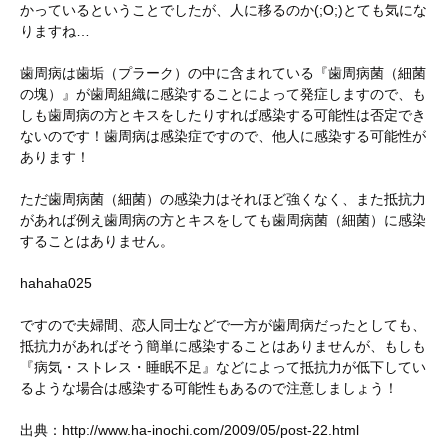
かっているということでしたが、人に移るのか(;O;)とても気にな
りますね…
歯周病は歯垢（プラーク）の中に含まれている『歯周病菌（細菌
の塊）』が歯周組織に感染することによって発症しますので、も
しも歯周病の方とキスをしたりすれば感染する可能性は否定でき
ないのです！歯周病は感染症ですので、他人に感染する可能性が
あります！
ただ歯周病菌（細菌）の感染力はそれほど強くなく、また抵抗力
があれば例え歯周病の方とキスをしても歯周病菌（細菌）に感染
することはありません。
hahaha025
ですので夫婦間、恋人同士などで一方が歯周病だったとしても、
抵抗力があればそう簡単に感染することはありませんが、もしも
『病気・ストレス・睡眠不足』などによって抵抗力が低下してい
るような場合は感染する可能性もあるので注意しましょう！
出典：http://www.ha-inochi.com/2009/05/post-22.html